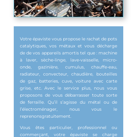
Votre épaviste vous propose le rachat de pots
catalytiques, vos métaux et vous décharge
de de vos appareils amortis tel que : machine
à laver, sèche-linge, lave-vaisselle, micro-
onde, gazinière, cumulus, chauffe-eau,
radiateur, convecteur, chaudière, bouteilles
de gaz, batteries, cuve, voiture avec carte
grise, etc. Avec le service plus, nous vous
proposons de vous débarrasser toute sorte
de ferraille. Qu’il s’agisse du métal ou de
l’électroménager, nous vous le
reprenonsgratuitement.
Vous êtes particulier, professionnel ou
commerçant, votre épaviste se charge