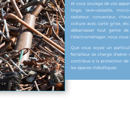
et vous soulage de vos appar
linge, lave-vaisselle, micr
radiateur, convecteur, chaud
voiture avec carte grise, et
débarrasser tout genre de
l’électroménager, nous vous 
Que vous soyez un particul
ferrailleur se charge d’aérer 
contribue à la protection d
les épaves métalliques.