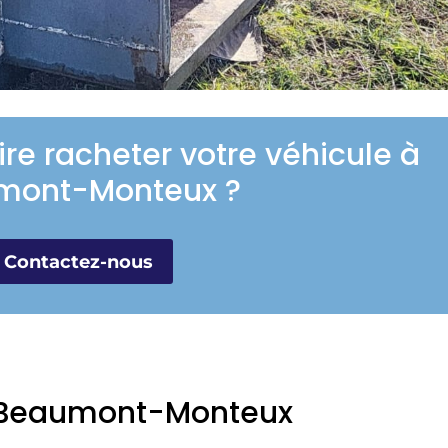
ire racheter votre véhicule à
mont-Monteux ?
Contactez-nous
 à Beaumont-Monteux