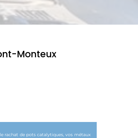
mont-Monteux
le rachat de pots catalytiques, vos métaux