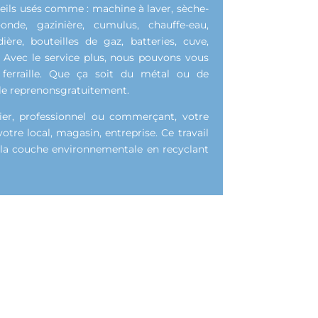
eils usés comme : machine à laver, sèche-
o-onde, gazinière, cumulus, chauffe-eau,
ière, bouteilles de gaz, batteries, cuve,
c. Avec le service plus, nous pouvons vous
 ferraille. Que ça soit du métal ou de
le reprenonsgratuitement.
ier, professionnel ou commerçant, votre
votre local, magasin, entreprise. Ce travail
e la couche environnementale en recyclant