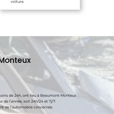
voiture.
-Monteux
moins de 24h, ont lieu à Beaumont-Monteux
de l’année, soit 24h/24 et 7j/7.
nt de l’automobile concernée.