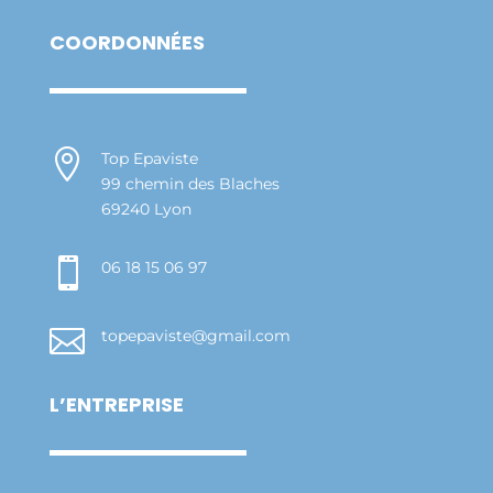
COORDONNÉES

Top Epaviste
99 chemin des Blaches
69240 Lyon

06 18 15 06 97

topepaviste@gmail.com
L’ENTREPRISE