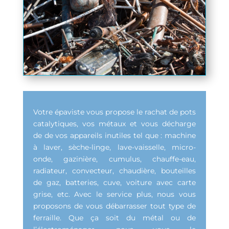
Votre épaviste vous propose le rachat de pots
catalytiques, vos métaux et vous décharge
de de vos appareils inutiles tel que : machine
à laver, sèche-linge, lave-vaisselle, micro-
onde, gazinière, cumulus, chauffe-eau,
radiateur, convecteur, chaudière, bouteilles
de gaz, batteries, cuve, voiture avec carte
grise, etc. Avec le service plus, nous vous
proposons de vous débarrasser tout type de
ferraille. Que ça soit du métal ou de