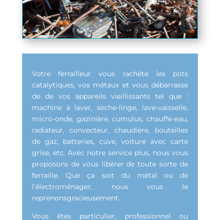
Votre ferrailleur vous rachète les pots
catalytiques, vos métaux et vous débarrasse
de de vos appareils vieillissants tel que :
machine à laver, sèche-linge, lave-vaisselle,
micro-onde, gazinière, cumulus, chauffe-eau,
radiateur, convecteur, chaudière, bouteilles
de gaz, batteries, cuve, voiture avec carte
grise, etc. Avec notre service plus, nous vous
proposons de vous libérer de toute sorte de
ferraille. Que ça soit du métal ou de
l’électroménager, nous vous le
reprenonsgracieusement.
Vous êtes particulier, professionnel ou