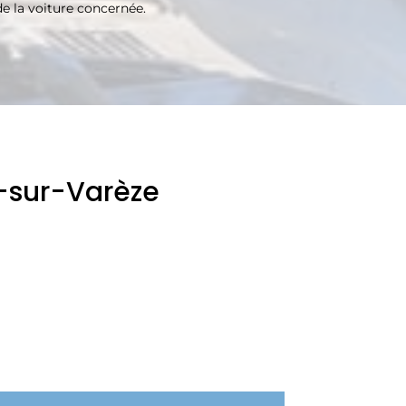
e la voiture concernée.
s-sur-Varèze