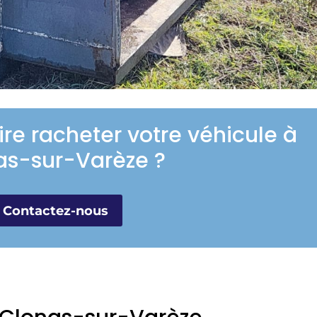
ire racheter votre véhicule à
as-sur-Varèze ?
Contactez-nous