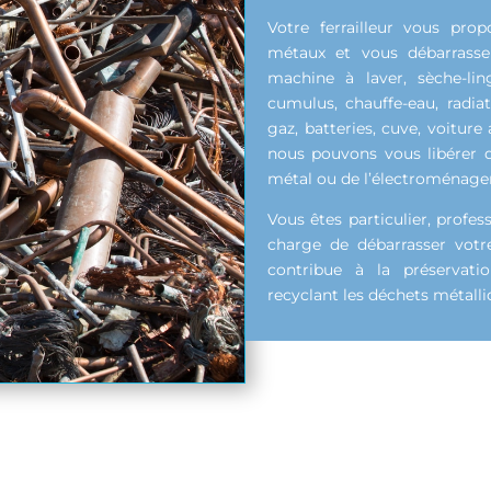
Votre ferrailleur vous prop
métaux et vous débarrasse
machine à laver, sèche-ling
cumulus, chauffe-eau, radiat
gaz, batteries, cuve, voiture 
nous pouvons vous libérer d
métal ou de l’électroménage
Vous êtes particulier, profe
charge de débarrasser votr
contribue à la préservat
recyclant les déchets métalli