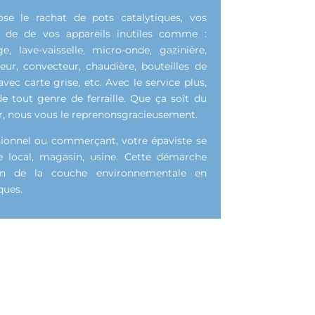
ose le rachat de pots catalytiques, vos
 de de vos appareils inutiles comme :
e, lave-vaisselle, micro-onde, gazinière,
eur, convecteur, chaudière, bouteilles de
avec carte grise, etc. Avec le service plus,
e tout genre de ferraille. Que ça soit du
r, nous vous le reprenonsgracieusement.
ssionnel ou commerçant, votre épaviste se
e local, magasin, usine. Cette démarche
ion de la couche environnementale en
ques.