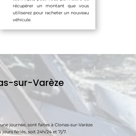
récupérer un montant que vous
utiliserez pour racheter un nouveau
véhicule.
nas-sur-Varèze
ne journée, sont faites à Clonas-sur-Varèze
urs fériés, soit 24h/24 et 7j/7.