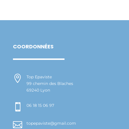
COORDONNÉES

Top Epaviste
99 chemin des Blaches
69240 Lyon

06 18 15 06 97

topepaviste@gmail.com