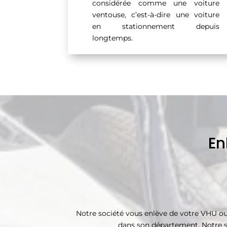
considérée comme une voiture
ventouse, c’est-à-dire une voiture
en stationnement depuis
longtemps.
En
Notre société vous enlève de votre VHU ou
dans son département. Notre soc