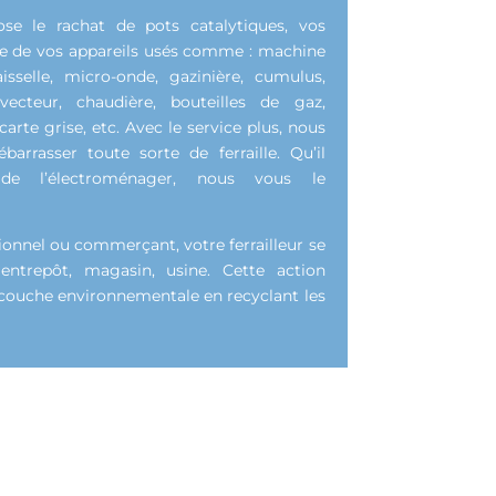
ose le rachat de pots catalytiques, vos
e de vos appareils usés comme : machine
aisselle, micro-onde, gazinière, cumulus,
nvecteur, chaudière, bouteilles de gaz,
carte grise, etc. Avec le service plus, nous
rrasser toute sorte de ferraille. Qu’il
e l’électroménager, nous vous le
sionnel ou commerçant, votre ferrailleur se
entrepôt, magasin, usine. Cette action
a couche environnementale en recyclant les