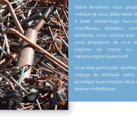
Votre ferrailleur vous prop
métaux et vous débarrasse d
à laver, sèche-linge, lave-v
chauffe-eau, radiateur, co
batteries, cuve, voiture avec 
vous proposons de vous déba
s’agisse du métal ou d
reprenonsgracieusement.
Vous êtes particulier, profes
charge de nettoyer votre 
privilégie la protection de l
épaves métalliques.