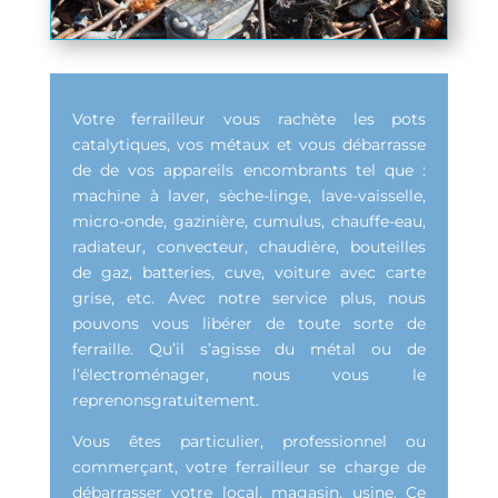
Votre ferrailleur vous rachète les pots
catalytiques, vos métaux et vous débarrasse
de de vos appareils encombrants tel que :
machine à laver, sèche-linge, lave-vaisselle,
micro-onde, gazinière, cumulus, chauffe-eau,
radiateur, convecteur, chaudière, bouteilles
de gaz, batteries, cuve, voiture avec carte
grise, etc. Avec notre service plus, nous
pouvons vous libérer de toute sorte de
ferraille. Qu’il s’agisse du métal ou de
l’électroménager, nous vous le
reprenonsgratuitement.
Vous êtes particulier, professionnel ou
commerçant, votre ferrailleur se charge de
débarrasser votre local, magasin, usine. Ce