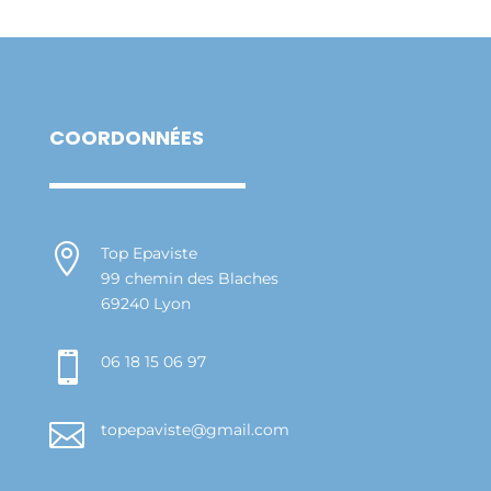
COORDONNÉES

Top Epaviste
99 chemin des Blaches
69240 Lyon

06 18 15 06 97

topepaviste@gmail.com