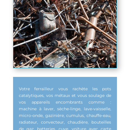
Votre ferrailleur vous rachète les pots
catalytiques, vos métaux et vous soulage de
vos appareils encombrants comme :
machine à laver, sèche-linge, lave-vaisselle,
micro-onde, gazinière, cumulus, chauffe-eau,
radiateur, convecteur, chaudière, bouteilles
de gaz, batteries, cuve, voiture avec carte