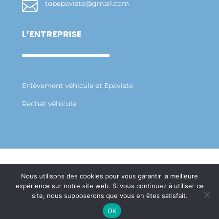

topepaviste@gmail.com
L’ENTREPRISE
Enlèvement véhicule et Epaviste
Rachat véhicule
Mentions Légales
Politique de Confidentialité
Nous utilisons des cookies pour vous garantir la meilleure
Plan du Site
expérience sur notre site web. Si vous continuez à utiliser ce
Création Site Internet Saint-Etienne | WEBILIKO
site, nous supposerons que vous en êtes satisfait.
|
OK