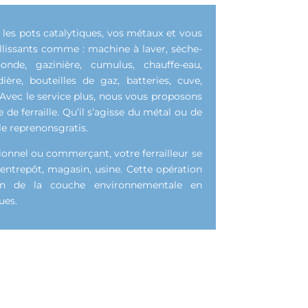
e les pots catalytiques, vos métaux et vous
illissants comme : machine à laver, sèche-
o-onde, gazinière, cumulus, chauffe-eau,
ière, bouteilles de gaz, batteries, cuve,
. Avec le service plus, nous vous proposons
 de ferraille. Qu’il s’agisse du métal ou de
le reprenonsgratis.
sionnel ou commerçant, votre ferrailleur se
entrepôt, magasin, usine. Cette opération
ion de la couche environnementale en
ues.