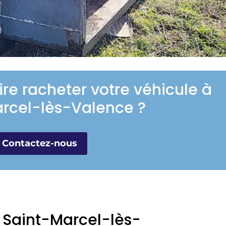
ire racheter votre véhicule à
rcel-lès-Valence ?
Contactez-nous
à Saint-Marcel-lès-