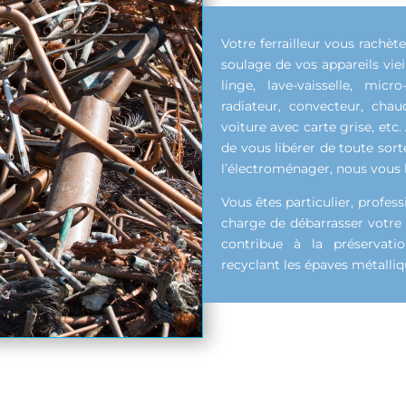
Votre ferrailleur vous rachèt
soulage de vos appareils vie
linge, lave-vaisselle, micr
radiateur, convecteur, chaud
voiture avec carte grise, etc
de vous libérer de toute sorte
l’électroménager, nous vous 
Vous êtes particulier, profes
charge de débarrasser votre 
contribue à la préservat
recyclant les épaves métalliq