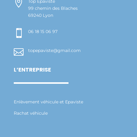

Top Epaviste
99 chemin des Blaches
69240 Lyon

06 18 15 06 97

topepaviste@gmail.com
L’ENTREPRISE
Enlèvement véhicule et Epaviste
Rachat véhicule