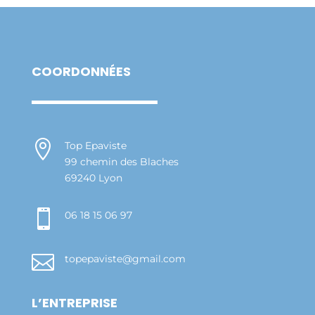
COORDONNÉES

Top Epaviste
99 chemin des Blaches
69240 Lyon

06 18 15 06 97

topepaviste@gmail.com
L’ENTREPRISE