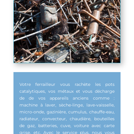
Votre ferrailleur vous rachète les pots
catalytiques, vos métaux et vous décharge
de de vos appareils anciens comme :
machine à laver, sèche-linge, lave-vaisselle,
micro-onde, gazinière, cumulus, chauffe-eau,
radiateur, convecteur, chaudière, bouteilles
de gaz, batteries, cuve, voiture avec carte
grise, etc. Avec le service plus, nous vous