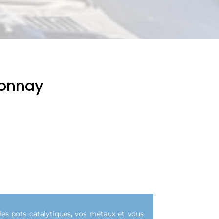
Sonnay
les pots catalytiques, vos métaux et vous