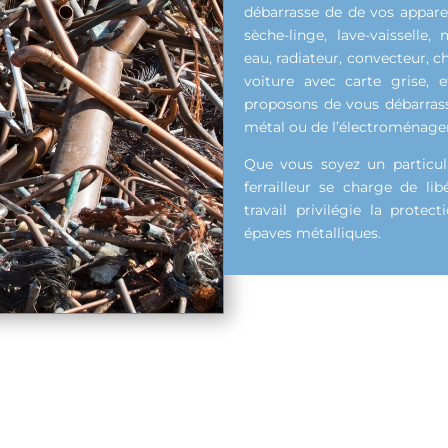
débarrasse de de vos apparei
sèche-linge, lave-vaisselle,
eau, radiateur, convecteur, ch
voiture avec carte grise, 
proposons de vous débarrasse
métal ou de l’électroménager
Que vous soyez un particul
ferrailleur se charge de lib
travail privilégie la prote
épaves métalliques.