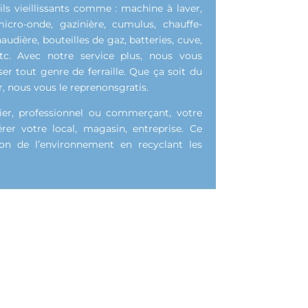
ls vieillissants comme : machine à laver,
 micro-onde, gazinière, cumulus, chauffe-
audière, bouteilles de gaz, batteries, cuve,
etc. Avec notre service plus, nous vous
r tout genre de ferraille. Que ça soit du
, nous vous le reprenonsgratis.
ier, professionnel ou commerçant, votre
érer votre local, magasin, entreprise. Ce
ction de l’environnement en recyclant les