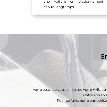
une voiture en stationnement
depuis longtemps.
E
Votre épaviste vous enlève de votre VHU ou 
Notre entrepri
Pour ce faire, notre entrepris