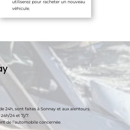
utiliserez pour racheter un nouveau
véhicule.
ay
 24h, sont faites à Sonnay et aux alentours.
24h/24 et 7j/7.
ment de l’automobile concernée.