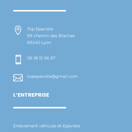

Top Epaviste
99 chemin des Blaches
69240 Lyon

06 18 15 06 97

topepaviste@gmail.com
L’ENTREPRISE
Enlèvement véhicule et Epaviste