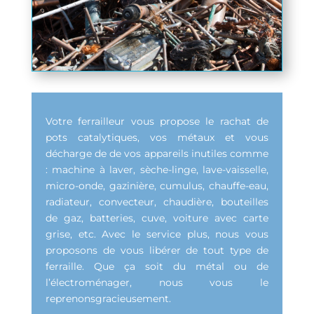
Votre ferrailleur vous propose le rachat de
pots catalytiques, vos métaux et vous
décharge de de vos appareils inutiles comme
: machine à laver, sèche-linge, lave-vaisselle,
micro-onde, gazinière, cumulus, chauffe-eau,
radiateur, convecteur, chaudière, bouteilles
de gaz, batteries, cuve, voiture avec carte
grise, etc. Avec le service plus, nous vous
proposons de vous libérer de tout type de
ferraille. Que ça soit du métal ou de
l’électroménager, nous vous le
reprenonsgracieusement.