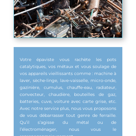
Votre épaviste vous rachète les pots
catalytiques, vos métaux et vous soulage de
vos appareils vieillissants comme : machine à
laver, sèche-linge, lave-vaisselle, micro-onde,
gazinière, cumulus, chauffe-eau, radiateur,
convecteur, chaudière, bouteilles de gaz,
batteries, cuve, voiture avec carte grise, etc.
Avec notre service plus, nous vous proposons
de vous débarrasser tout genre de ferraille.
Qu’il s’agisse du métal ou de
l’électroménager, nous vous le