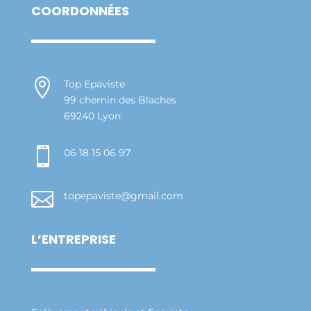
COORDONNÉES

Top Epaviste
99 chemin des Blaches
69240 Lyon

06 18 15 06 97

topepaviste@gmail.com
L’ENTREPRISE