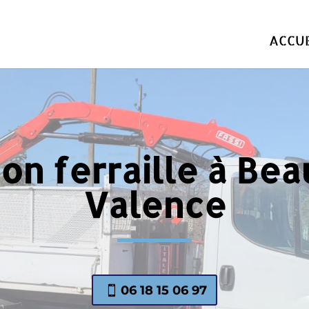
ACCUE
on ferraille à Be
Valence
06 18 15 06 97