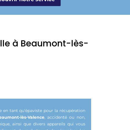
ille à Beaumont-lès-
 en tant qu’épaviste pour la récupération
eaumont-lès-Valence
, accidenté ou non,
ique, ainsi que divers appareils qui vous