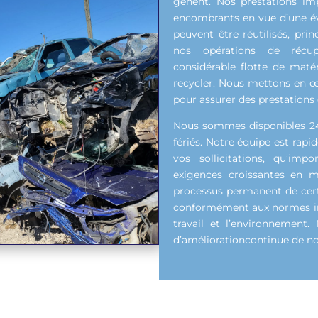
gênent. Nos prestations imp
encombrants en vue d’une év
peuvent être réutilisés, prin
nos opérations de récu
considérable flotte de maté
recycler. Nous mettons en œ
pour assurer des prestations 
Nous sommes disponibles 24h
fériés. Notre équipe est rapi
vos sollicitations, qu’imp
exigences croissantes en m
processus permanent de certi
conformément aux normes inte
travail et l’environnement
d’améliorationcontinue de nos