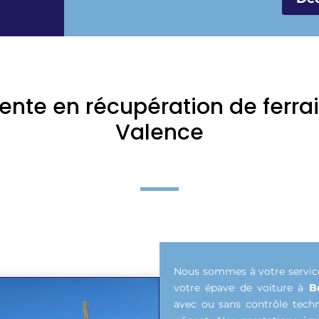
nte en récupération de ferra
Valence
Nous sommes à votre service
votre épave de voiture à
B
avec ou sans contrôle techn