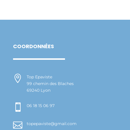
COORDONNÉES

Top Epaviste
99 chemin des Blaches
69240 Lyon

06 18 15 06 97

topepaviste@gmail.com