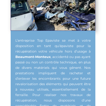
L’entreprise Top Epaviste se met à votre
disposition en tant qu’épaviste pour la
récupération votre véhicule hors d’usage à
Beaumont-Monteux
, accidenté ou pas ayant
passé ou non un contrôle technique, en plus
de divers matériels qui vous gênent. Nos
prestations impliquent de racheter et
d’enlever les encombrants pour une future
revalorisation des éléments qui peuvent être
à nouveau utilisés, essentiellement de la
ferraille. Pour réaliser nos travaux de
récupération, nous disposons d’une
considérable flotte de matériels et de