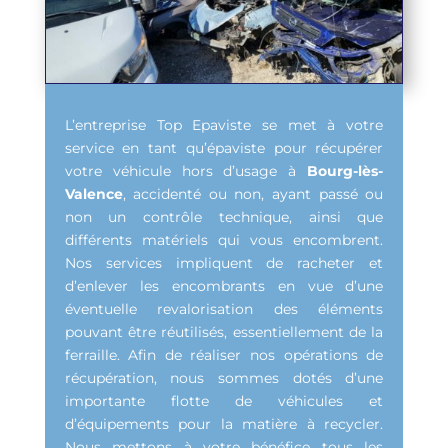
L’entreprise Top Epaviste se met à votre
service en tant qu’épaviste pour récupérer
votre véhicule hors d’usage à
Bourg-lès-
Valence
, accidenté ou non, ayant passé ou
non un contrôle technique, ainsi que
différents matériels qui vous encombrent.
Nos services impliquent de racheter et
d’enlever les encombrants en vue d’une
éventuelle revalorisation des éléments
pouvant être réutilisés, essentiellement de la
ferraille. Afin de réaliser nos opérations de
récupération, nous sommes dotés d’une
importante flotte de véhicules et
d’équipements pour la matière à recycler.
Nous mettons à votre bénéfice tous les