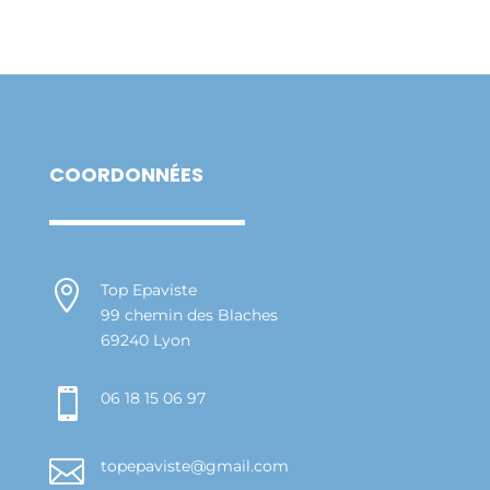
COORDONNÉES

Top Epaviste
99 chemin des Blaches
69240 Lyon

06 18 15 06 97

topepaviste@gmail.com