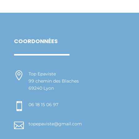
COORDONNÉES

Top Epaviste
99 chemin des Blaches
69240 Lyon

06 18 15 06 97

topepaviste@gmail.com