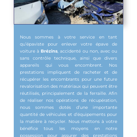
Nous sommes à votre service en tant
qu’épaviste pour enlever votre épave de
voiture à
Brézins
, accidenté ou non, avec ou
sans contrôle technique, ainsi que divers
appareils qui vous encombrent. Nos
prestations impliquent de racheter et de
récupérer les encombrants pour une future
revalorisation des matériaux qui peuvent être
réutilisés, principalement de la ferraille. Afin
de réaliser nos opérations de récupération,
nous sommes dotés d’une importante
quantité de véhicules et d’équipements pour
la matière à recycler. Nous mettons à votre
bénéfice tous les moyens en notre
possession pour assurer des prestations