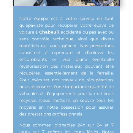
Notre équipe est à votre service en tant
qu’épaviste pour récupérer votre épave de
voiture à
Chabeuil
, accidenté ou pas avec ou
sans contrôle technique, ainsi que divers
matériels qui vous gênent. Nos prestations
consistent à reprendre et d’enlever les
encombrants en vue d’une éventuelle
revalorisation des matériaux pouvant être
récupérés, essentiellement de la ferraille.
Pour exécuter nos travaux de récupération,
nous disposons d’une importante quantité de
véhicules et d’équipements pour la matière à
recycler. Nous mettons en œuvre tous les
moyens en notre possession pour assurer
des prestations professionnels.
Nous sommes joignables 24h sur 24 et 7
jours sur 7, même les jours fériés. Notre