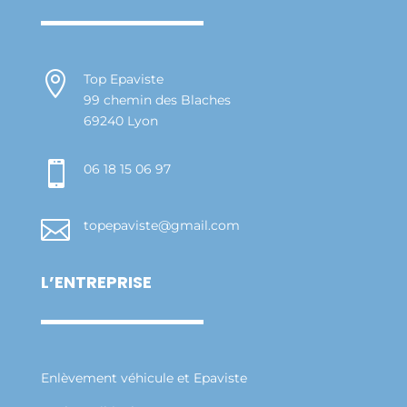

Top Epaviste
99 chemin des Blaches
69240 Lyon

06 18 15 06 97

topepaviste@gmail.com
L’ENTREPRISE
Enlèvement véhicule et Epaviste