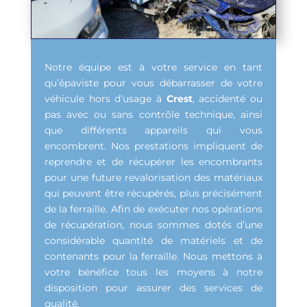
Notre équipe est à votre service en tant
qu’épaviste pour vous débarrasser de votre
véhicule hors d’usage à
Crest
, accidenté ou
pas avec ou sans contrôle technique, ainsi
que différents appareils qui vous
encombrent. Nos prestations impliquent de
reprendre et de récupérer les encombrants
pour une future revalorisation des matériaux
qui peuvent être récupérés, plus précisément
de la ferraille. Afin de exécuter nos opérations
de récupération, nous sommes dotés d’une
considérable quantité de matériels et de
contenants pour la ferraille. Nous mettons à
votre bénéfice tous les moyens à notre
disposition pour assurer des services de
qualité.