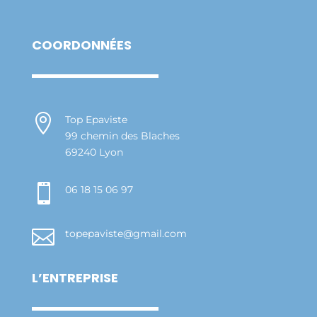
COORDONNÉES

Top Epaviste
99 chemin des Blaches
69240 Lyon

06 18 15 06 97

topepaviste@gmail.com
L’ENTREPRISE