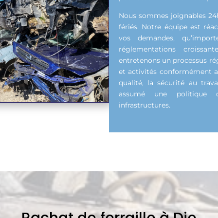
Nous sommes joignables 24h s
fériés. Notre équipe est réa
vos demandes, qu’importe
réglementations croissan
entretenons un processus régu
et activités conformément a
qualité, la sécurité au tra
assumé une politique 
infrastructures.