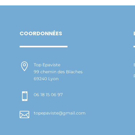
COORDONNÉES

Top Epaviste
99 chemin des Blaches
69240 Lyon

06 18 15 06 97

topepaviste@gmail.com