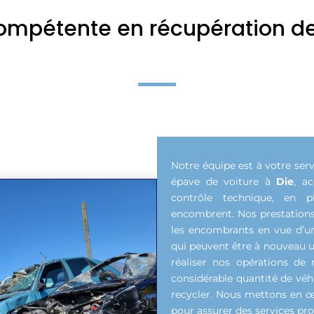
ompétente en récupération de f
Notre équipe est à votre serv
épave de voiture à
Die
, a
contrôle technique, en p
encombrent. Nos prestations
les encombrants en vue d’un
qui peuvent être à nouveau uti
réaliser nos opérations de
considérable quantité de véh
recycler. Nous mettons en œ
pour assurer des services pro