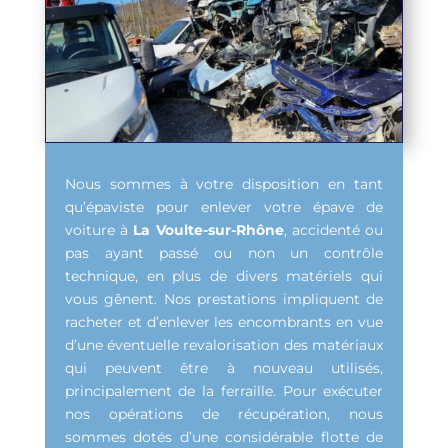
Nous sommes à votre disposition en tant
qu’épaviste pour enlever votre épave de
voiture à
La Voulte-sur-Rhône
, accidenté ou
pas ayant passé ou non un contrôle
technique, en plus de divers matériels qui
vous gênent. Nos prestations impliquent de
racheter et d’enlever les encombrants en vue
d’une éventuelle revalorisation des matériaux
qui peuvent être à nouveau utilisés,
principalement de la ferraille. Pour exécuter
nos opérations de récupération, nous
sommes dotés d’une considérable flotte de