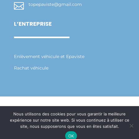

topepaviste@gmail.com
L’ENTREPRISE
Enlèvement véhicule et Epaviste
Rachat véhicule
Mentions Légales
Politique de Confidentialité
Nous utilisons des cookies pour vous garantir la meilleure
Plan du Site
expérience sur notre site web. Si vous continuez à utiliser ce
Création Site Internet Saint-Etienne | WEBILIKO
site, nous supposerons que vous en êtes satisfait.
|
OK