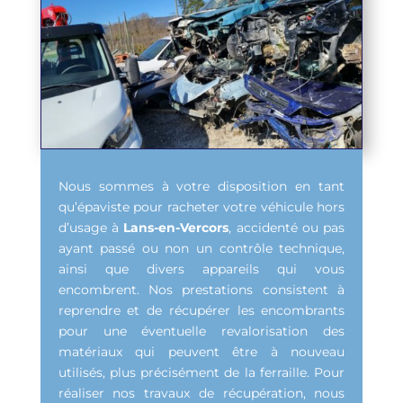
Nous sommes à votre disposition en tant
qu’épaviste pour racheter votre véhicule hors
d’usage à
Lans-en-Vercors
, accidenté ou pas
ayant passé ou non un contrôle technique,
ainsi que divers appareils qui vous
encombrent. Nos prestations consistent à
reprendre et de récupérer les encombrants
pour une éventuelle revalorisation des
matériaux qui peuvent être à nouveau
utilisés, plus précisément de la ferraille. Pour
réaliser nos travaux de récupération, nous