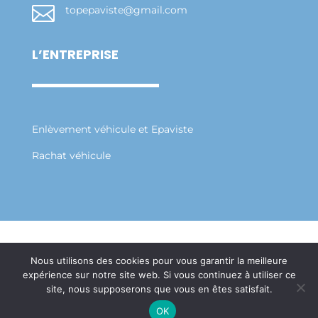

topepaviste@gmail.com
L’ENTREPRISE
Enlèvement véhicule et Epaviste
Rachat véhicule
Mentions Légales
Politique de Confidentialité
Nous utilisons des cookies pour vous garantir la meilleure
Plan du Site
expérience sur notre site web. Si vous continuez à utiliser ce
Création Site Internet Saint-Etienne | WEBILIKO
site, nous supposerons que vous en êtes satisfait.
|
OK