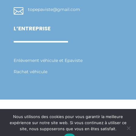

topepaviste@gmail.com
L’ENTREPRISE
Enlèvement véhicule et Epaviste
Rachat véhicule
Mentions Légales
Politique de Confidentialité
Nous utilisons des cookies pour vous garantir la meilleure
Plan du Site
expérience sur notre site web. Si vous continuez à utiliser ce
Création Site Internet Saint-Etienne | WEBILIKO
site, nous supposerons que vous en êtes satisfait.
|