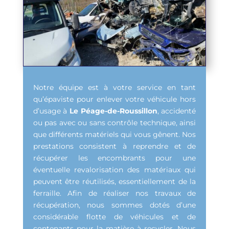
Notre équipe est à votre service en tant
qu’épaviste pour enlever votre véhicule hors
d’usage à
Le Péage-de-Roussillon
, accidenté
ou pas avec ou sans contrôle technique, ainsi
que différents matériels qui vous gênent. Nos
prestations consistent à reprendre et de
récupérer les encombrants pour une
éventuelle revalorisation des matériaux qui
peuvent être réutilisés, essentiellement de la
ferraille. Afin de réaliser nos travaux de
récupération, nous sommes dotés d’une
considérable flotte de véhicules et de
contenants pour la matière à recycler. Nous