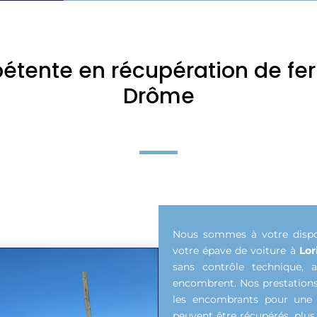
tente en récupération de ferra
Drôme
Nous sommes à votre dispos
votre épave de voiture à
Lor
sans contrôle technique, a
encombrent. Nos prestations
les encombrants pour une f
peuvent être récupérés, plus 