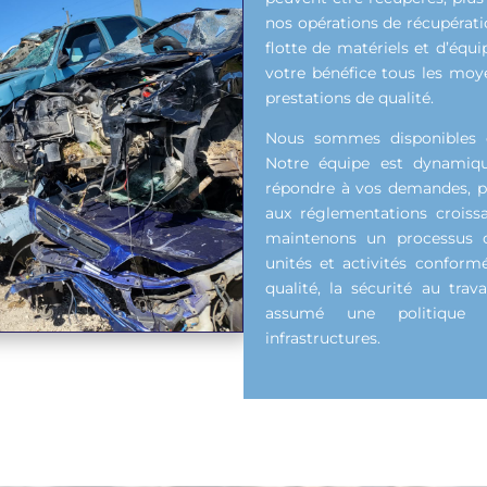
nos opérations de récupérat
flotte de matériels et d’équ
votre bénéfice tous les moy
prestations de qualité.
Nous sommes disponibles e
Notre équipe est dynamiqu
répondre à vos demandes, pe
aux réglementations croiss
maintenons un processus c
unités et activités conform
qualité, la sécurité au tra
assumé une politique 
infrastructures.