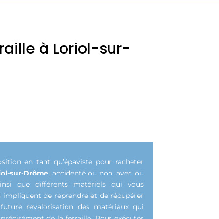
ille à Loriol-sur-
ition en tant qu’épaviste pour racheter
iol-sur-Drôme
, accidenté ou non, avec ou
insi que différents matériels qui vous
 impliquent de reprendre et de récupérer
uture revalorisation des matériaux qui
précisément de la ferraille. Pour exécuter