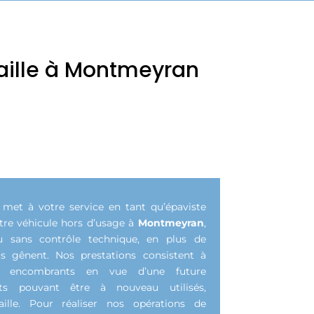
aille à Montmeyran
e met à votre service en tant qu’épaviste
tre véhicule hors d’usage à
Montmeyran
,
 sans contrôle technique, en plus de
us gênent. Nos prestations consistent à
es encombrants en vue d’une future
nts pouvant être à nouveau utilisés,
aille. Pour réaliser nos opérations de