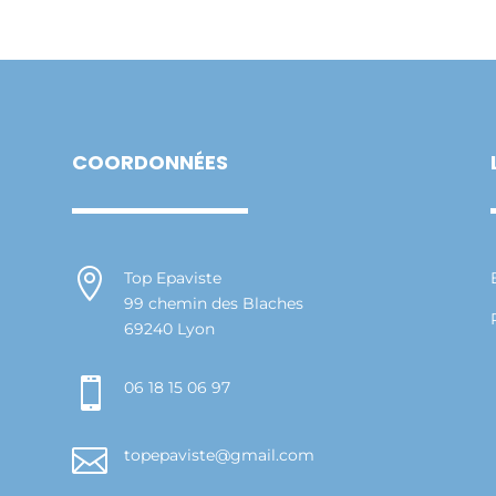
COORDONNÉES

Top Epaviste
99 chemin des Blaches
69240 Lyon

06 18 15 06 97

topepaviste@gmail.com