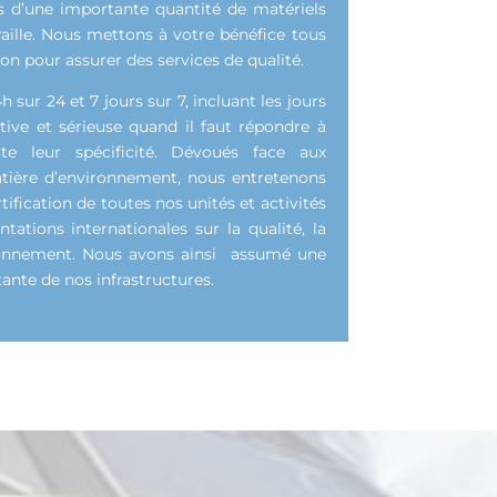
s d’une importante quantité de matériels
raille. Nous mettons à votre bénéfice tous
n pour assurer des services de qualité.
ur 24 et 7 jours sur 7, incluant les jours
ctive et sérieuse quand il faut répondre à
orte leur spécificité. Dévoués face aux
tière d’environnement, nous entretenons
ification de toutes nos unités et activités
tions internationales sur la qualité, la
vironnement. Nous avons ainsi assumé une
ante de nos infrastructures.