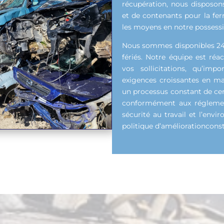
récupération, nous disposon
et de contenants pour la fer
les moyens en notre possessio
Nous sommes disponibles 24h s
fériés. Notre équipe est réa
vos sollicitations, qu’imp
exigences croissantes en ma
un processus constant de cert
conformément aux réglementa
sécurité au travail et l’en
politique d’améliorationconst