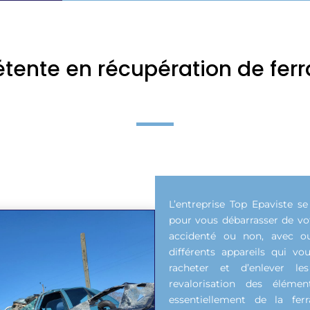
tente en récupération de ferr
L’entreprise Top Epaviste s
pour vous débarrasser de vo
accidenté ou non, avec ou
différents appareils qui vo
racheter et d’enlever l
revalorisation des éléme
essentiellement de la ferr