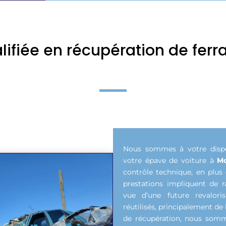
lifiée en récupération de ferra
Nous sommes à votre dispos
votre épave de voiture à
Mo
contrôle technique, en plus
prestations impliquent de r
vue d’une future revalori
réutilisés, principalement de 
de récupération, nous somm