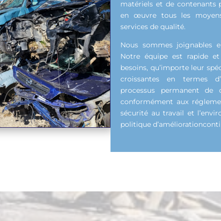
matériels et de contenants 
en œuvre tous les moyens 
services de qualité.
Nous sommes joignables en 
Notre équipe est rapide et
besoins, qu’importe leur spé
croissantes en termes d
processus permanent de ce
conformément aux réglementa
sécurité au travail et l’en
politique d’améliorationconti