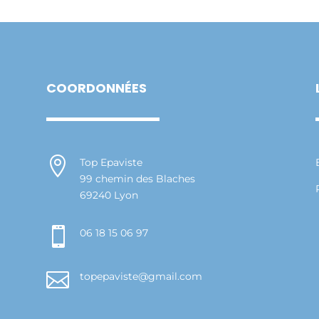
COORDONNÉES

Top Epaviste
99 chemin des Blaches
69240 Lyon

06 18 15 06 97

topepaviste@gmail.com