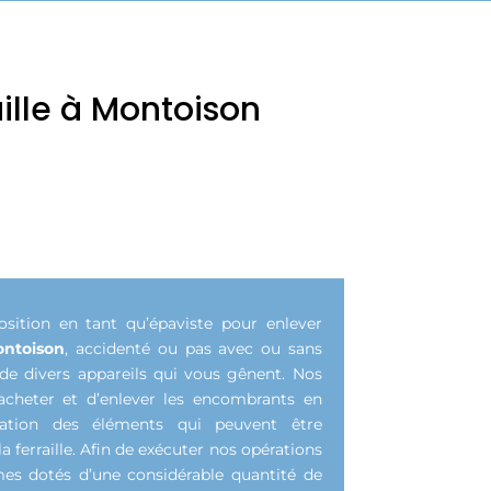
ille à Montoison
ition en tant qu’épaviste pour enlever
ntoison
, accidenté ou pas avec ou sans
 de divers appareils qui vous gênent. Nos
acheter et d’enlever les encombrants en
sation des éléments qui peuvent être
la ferraille. Afin de exécuter nos opérations
es dotés d’une considérable quantité de