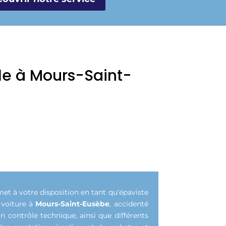
lle à Mours-Saint-
met à votre disposition en tant qu’épaviste
 voiture à
Mours-Saint-Eusèbe
, accidenté
 contrôle technique, ainsi que différents