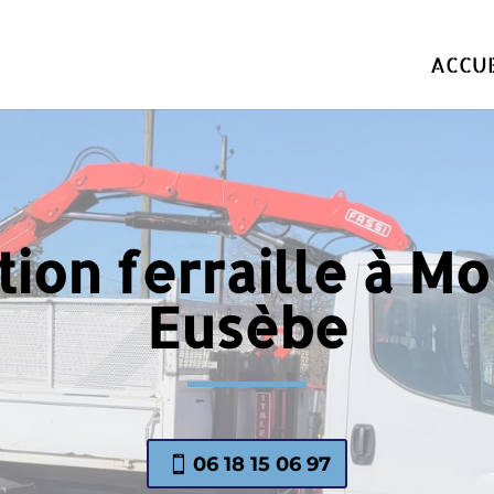
ACCUE
ion ferraille à Mo
Eusèbe
06 18 15 06 97