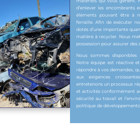
matériels qui vous gênent. 
d’enlever les encombrants e
éléments pouvant être à no
ferraille. Afin de exécuter
dotés d’une importante quant
matière à recycler. Nous me
possession pour assurer des s
Nous sommes disponibles e
Notre équipe est réactive e
répondre à vos demandes, quel
aux exigences croissant
entretenons un processus régu
et activités conformément aux
sécurité au travail et l’en
politique de développementco