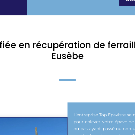
fiée en récupération de ferrai
Eusèbe
L’entreprise Top Epaviste se 
pour enlever votre épave de
ou pas ayant passé ou non un