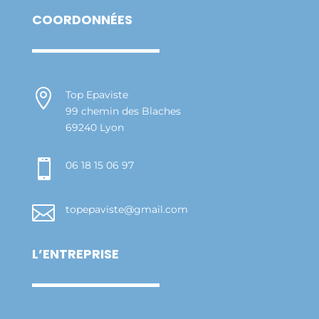
COORDONNÉES

Top Epaviste
99 chemin des Blaches
69240 Lyon

06 18 15 06 97

topepaviste@gmail.com
L’ENTREPRISE