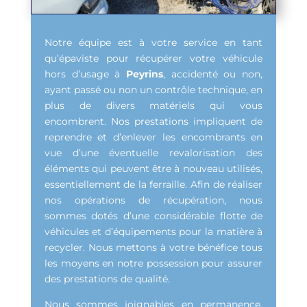
Notre équipe est à votre service en tant
qu’épaviste pour récupérer votre véhicule
hors d’usage à
Peyrins
, accidenté ou non,
ayant passé ou non un contrôle technique, en
plus de divers matériels qui vous
encombrent. Nos prestations impliquent de
reprendre et d’enlever les encombrants en
vue d’une éventuelle revalorisation des
éléments qui peuvent être à nouveau utilisés,
essentiellement de la ferraille. Afin de réaliser
nos opérations de récupération, nous
sommes dotés d’une considérable flotte de
véhicules et d’équipements pour la matière à
recycler. Nous mettons à votre bénéfice tous
les moyens en notre possession pour assurer
des prestations de qualité.
Nous sommes joignables en permanence,