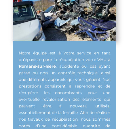
Notre équipe est à votre service en tant
qu’épaviste pour la récupération votre VHU à
Romans-sur-Isère
, accidenté ou pas ayant
passé ou non un contrôle technique, ainsi
que différents appareils qui vous gênent. Nos
prestations consistent à reprendre et de
récupérer les encombrants pour une
éventuelle revalorisation des éléments qui
peuvent être à nouveau utilisés,
essentiellement de la ferraille. Afin de réaliser
nos travaux de récupération, nous sommes
dotés d’une considérable quantité de