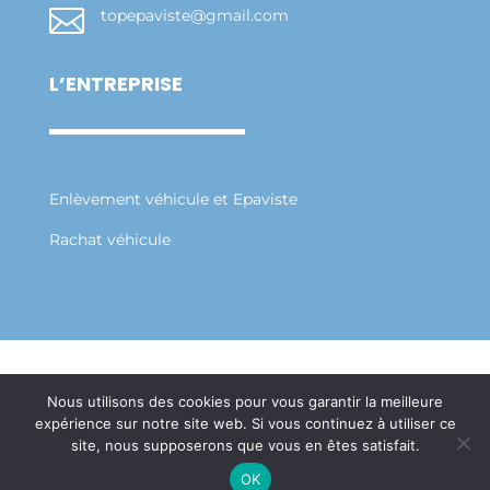

topepaviste@gmail.com
L’ENTREPRISE
Enlèvement véhicule et Epaviste
Rachat véhicule
Mentions Légales
Politique de Confidentialité
Nous utilisons des cookies pour vous garantir la meilleure
Plan du Site
expérience sur notre site web. Si vous continuez à utiliser ce
Création Site Internet Saint-Etienne | WEBILIKO
site, nous supposerons que vous en êtes satisfait.
|
OK