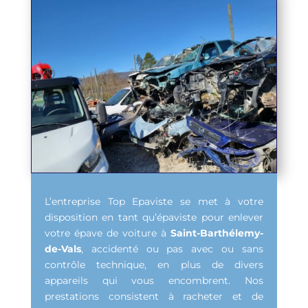
L’entreprise Top Epaviste se met à votre
disposition en tant qu’épaviste pour enlever
votre épave de voiture à
Saint-Barthélemy-
de-Vals
, accidenté ou pas avec ou sans
contrôle technique, en plus de divers
appareils qui vous encombrent. Nos
prestations consistent à racheter et de