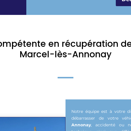
ompétente en récupération de f
Marcel-lès-Annonay
Notre équipe est à votre di
débarrasser de votre vé
Annonay
, accidenté ou 