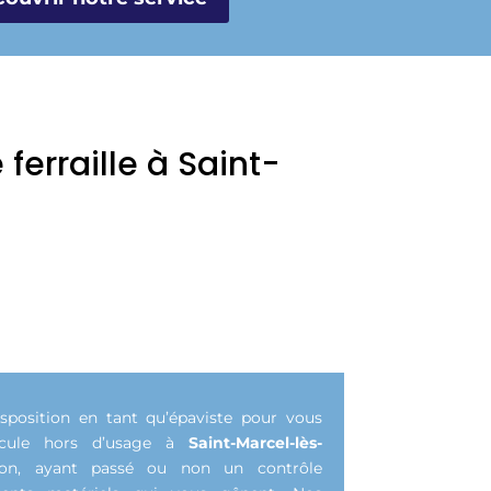
erraille à Saint-
sposition en tant qu’épaviste pour vous
hicule hors d’usage à
Saint-Marcel-lès-
non, ayant passé ou non un contrôle