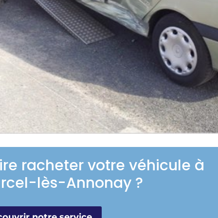
ire racheter votre véhicule à
rcel-lès-Annonay ?
ouvrir notre service