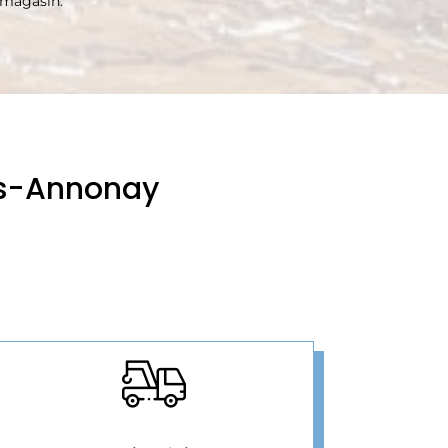
e magasin.
ès-Annonay