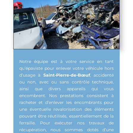
Notre équipe est à votre service en tant
qu’épaviste pour enlever votre véhicule hors
d’usage à
Saint-Pierre-de-Bœuf
, accidenté
ou non, avec ou sans contrôle technique,
ainsi que divers appareils qui vous
encombrent. Nos prestations consistent à
racheter et d’enlever les encombrants pour
une éventuelle revalorisation des éléments
pouvant être réutilisés, essentiellement de la
ferraille. Pour exécuter nos travaux de
récupération, nous sommes dotés d’une