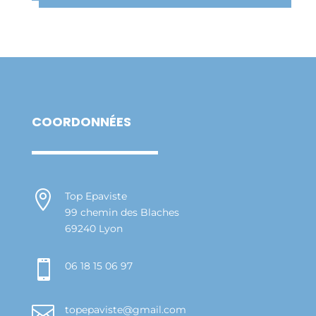
COORDONNÉES

Top Epaviste
99 chemin des Blaches
69240 Lyon

06 18 15 06 97

topepaviste@gmail.com