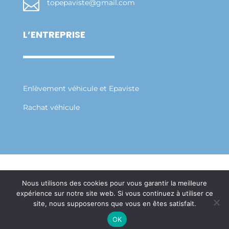

topepaviste@gmail.com
L’ENTREPRISE
Enlèvement véhicule et Epaviste
Rachat véhicule
Mentions Légales
Politique de Confidentialité
Nous utilisons des cookies pour vous garantir la meilleure
Plan du Site
expérience sur notre site web. Si vous continuez à utiliser ce
Création Site Internet Saint-Etienne | WEBILIKO
site, nous supposerons que vous en êtes satisfait.
|
OK