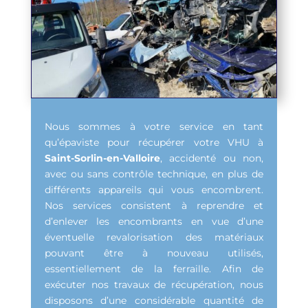
Nous sommes à votre service en tant
qu’épaviste pour récupérer votre VHU à
Saint-Sorlin-en-Valloire
, accidenté ou non,
avec ou sans contrôle technique, en plus de
différents appareils qui vous encombrent.
Nos services consistent à reprendre et
d’enlever les encombrants en vue d’une
éventuelle revalorisation des matériaux
pouvant être à nouveau utilisés,
essentiellement de la ferraille. Afin de
exécuter nos travaux de récupération, nous
disposons d’une considérable quantité de