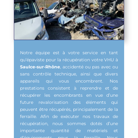
Notre équipe est à votre service en tant
qu’épaviste pour la récupération votre VHU à
Saulce-sur-Rhône
, accidenté ou pas avec ou
sans contrôle technique, ainsi que divers
appareils qui vous encombrent. Nos
prestations consistent à reprendre et de
récupérer les encombrants en vue d’une
future revalorisation des éléments qui
peuvent être récupérés, principalement de la
ferraille. Afin de exécuter nos travaux de
récupération, nous sommes dotés d’une
importante quantité de matériels et
d’équipements pour la ferraille. Nous