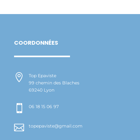
COORDONNÉES

Top Epaviste
99 chemin des Blaches
69240 Lyon

06 18 15 06 97

topepaviste@gmail.com